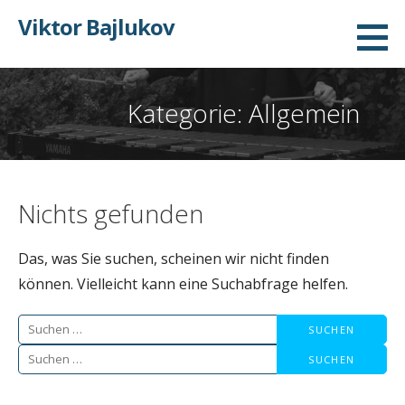
Zum
Viktor Bajlukov
Inhalt
springen
Kategorie: Allgemein
Nichts gefunden
Das, was Sie suchen, scheinen wir nicht finden
können. Vielleicht kann eine Suchabfrage helfen.
Suchen
nach:
Suchen
nach: